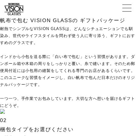
01
帆布で包む VISION GLASSの ギフトパッケージ
耐熱でシンプルなVISION GLASSは、どんなシチュエーションでも馴
染み、世代やライフスタイルを問わず使う人に寄り添う、ギフトにおす
すめのグラスです。
インドから小包を送る際に「白い布で包む」という習慣があります。ダ
ンボール箱や木箱の周りをしっかりと覆い、糸で縫います。そのため郵
便局付近には小包用の縫製をしてくれる専門のお店があるくらいです。
このユニークな習慣をイメージし、白い帆布で包んだ日本だけのオリジ
ナルパッケージです。
一つ一つ、手作業でお包みしています。大切な方へ想いを届けるギフト
ABOUT
にどうぞ。
02
梱包タイプをお選びください