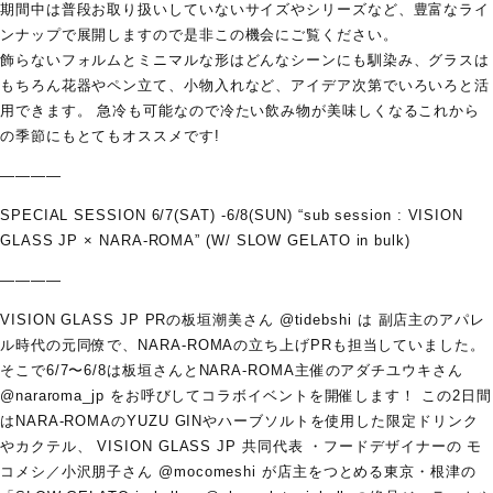
期間中は普段お取り扱いしていないサイズやシリーズなど、豊富なライ
ンナップで展開しますので是非この機会にご覧ください。
飾らないフォルムとミニマルな形はどんなシーンにも馴染み、グラスは
もちろん花器やペン立て、小物入れなど、アイデア次第でいろいろと活
用できます。 急冷も可能なので冷たい飲み物が美味しくなるこれから
の季節にもとてもオススメです!
————
SPECIAL SESSION 6/7(SAT) -6/8(SUN) “sub session : VISION
GLASS JP × NARA-ROMA” (W/ SLOW GELATO in bulk)
————
VISION GLASS JP PRの板垣潮美さん @tidebshi は 副店主のアパレ
ル時代の元同僚で、NARA-ROMAの立ち上げPRも担当していました。
そこで6/7〜6/8は板垣さんとNARA-ROMA主催のアダチユウキさん
@nararoma_jp をお呼びしてコラボイベントを開催します！ この2日間
はNARA-ROMAのYUZU GINやハーブソルトを使用した限定ドリンク
やカクテル、 VISION GLASS JP 共同代表 ・フードデザイナーの モ
コメシ／小沢朋子さん @mocomeshi が店主をつとめる東京・根津の