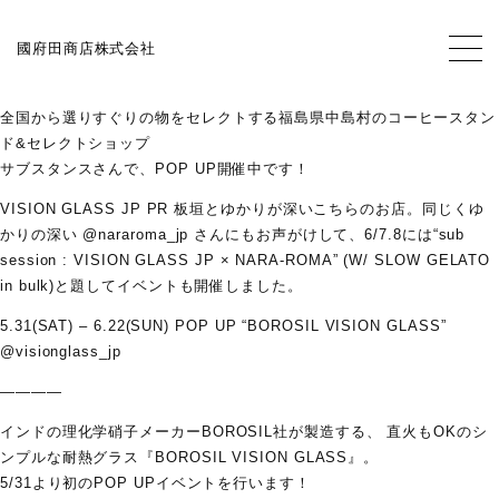
【EVENT】開催中〜6月22(日) SUBSTANCE POP
國府田商店株式会社
UP
全国から選りすぐりの物をセレクトする福島県中島村のコーヒースタン
ド&セレクトショップ
サブスタンスさんで、POP UP開催中です！
VISION GLASS JP PR 板垣とゆかりが深いこちらのお店。同じくゆ
かりの深い @nararoma_jp さんにもお声がけして、6/7.8には“sub
TOP
session : VISION GLASS JP × NARA-ROMA” (W/ SLOW GELATO
in bulk)と題してイベントも開催しました。
5.31(SAT) – 6.22(SUN) POP UP “BOROSIL VISION GLASS”
@visionglass_jp
NEWS
————
インドの理化学硝子メーカーBOROSIL社が製造する、 直火もOKのシ
ンプルな耐熱グラス『BOROSIL VISION GLASS』。
CONTACT
5/31より初のPOP UPイベントを行います！