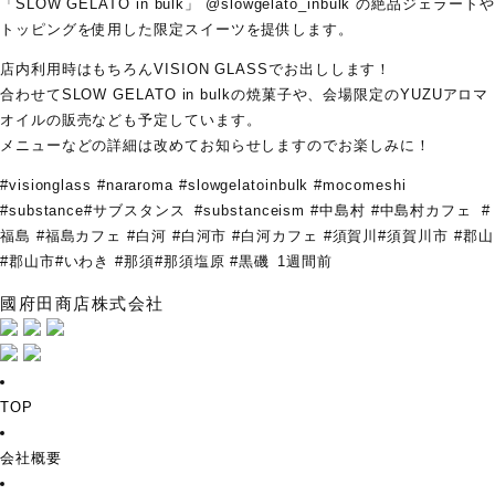
「SLOW GELATO in bulk」 @slowgelato_inbulk の絶品ジェラートや
トッピングを使用した限定スイーツを提供します。
店内利用時はもちろんVISION GLASSでお出しします！
合わせてSLOW GELATO in bulkの焼菓子や、会場限定のYUZUアロマ
オイルの販売なども予定しています。
メニューなどの詳細は改めてお知らせしますのでお楽しみに！
#visionglass #nararoma #slowgelatoinbulk #mocomeshi
#substance#サブスタンス #substanceism #中島村 #中島村カフェ #
福島 #福島カフェ #白河 #白河市 #白河カフェ #須賀川#須賀川市 #郡山
#郡山市#いわき #那須#那須塩原 #黒磯⁡⁡ 1週間前
國府田商店株式会社
TOP
会社概要